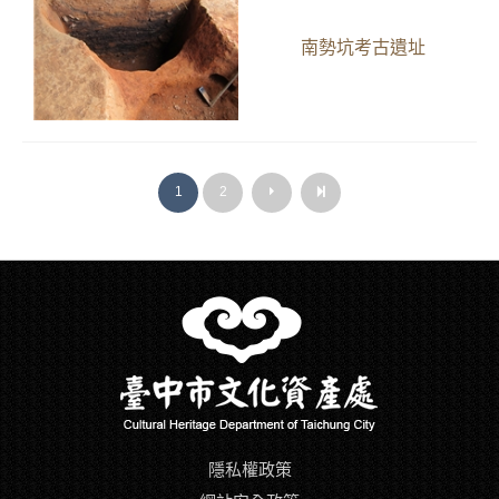
南勢坑考古遺址
1
2
下
最
下
最
一
後
一
後
頁
一
頁
一
頁
頁
隱私權政策