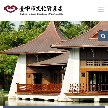
跳
到
主
要
內
容
區
文
化
塊
資
產
搜
尋