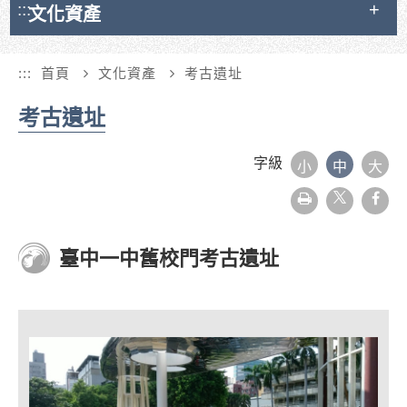
:::
文化資產
:::
首頁
文化資產
考古遺址
考古遺址
字級
小
中
大
友
face
善
列
印
臺中一中舊校門考古遺址