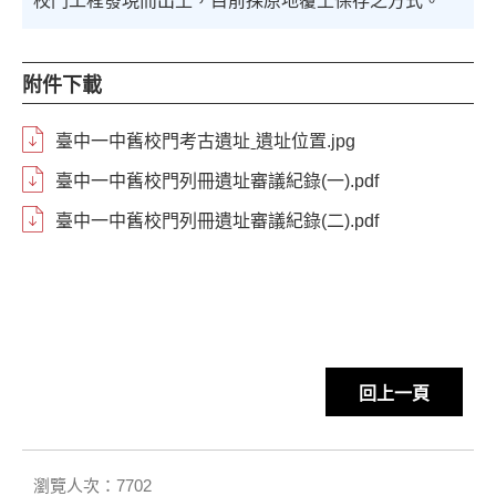
校門工程發現而出土，目前採原地覆土保存之方式。
附件下載
臺中一中舊校門考古遺址ˍ遺址位置.jpg
臺中一中舊校門列冊遺址審議紀錄(一).pdf
臺中一中舊校門列冊遺址審議紀錄(二).pdf
回上一頁
瀏覽人次：7702