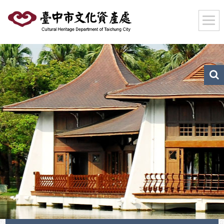
跳
到
主
要
內
容
區
文
化
塊
資
產
搜
尋