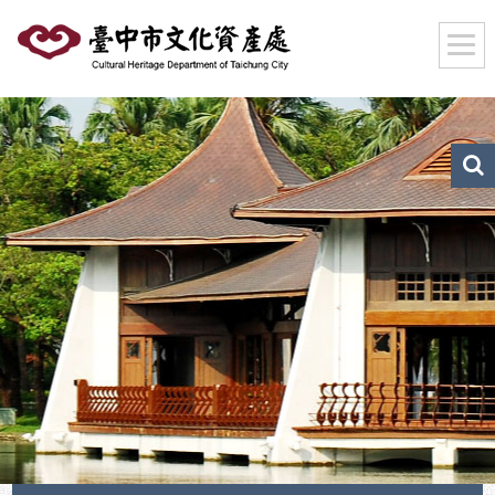
跳
到
主
要
內
容
區
文
化
塊
資
產
搜
尋