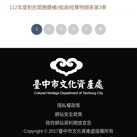
112年度對民間團體補(捐)助經費明細表第3季
1
2
3
4
下
最
下
最
一
後
一
後
頁
一
頁
一
頁
頁
隱私權政策
網站安全政策
政府網站資料開放宣告
Copyright © 2017臺中市文化資產處版權所有