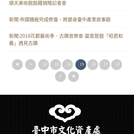
順天美術館館藏捐贈記者會
新聞:帝國糖廠完成修復，將變身臺中產業故事館
新聞:2018花都藝術季．古蹟音樂會-當南管戲「昭君和
番」遇見古蹟
第
上
12
13
14
15
16
17
18
第
上
一
一
一
一
頁
頁
頁
頁
下
最
下
最
一
後
一
後
頁
一
頁
一
頁
頁