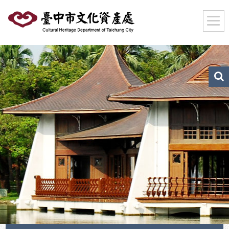
跳
到
主
要
內
容
區
文
化
塊
資
產
搜
尋