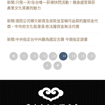
新聞:只限一天!全台唯一菸場快閃活動！親身感受葉菸
產業文化資產的魅力
新聞:禧院公司積欠薪資及貨款並宣稱可由契約履保金代
償，中市府文化局澄清:依法履保金無法代償
新聞:中央指定台中州廳為國定古蹟 今頒指定證書
第
上
11
12
13
14
15
16
17
第
上
一
一
一
一
頁
頁
頁
頁
下
最
下
最
一
後
一
後
頁
一
頁
一
頁
頁