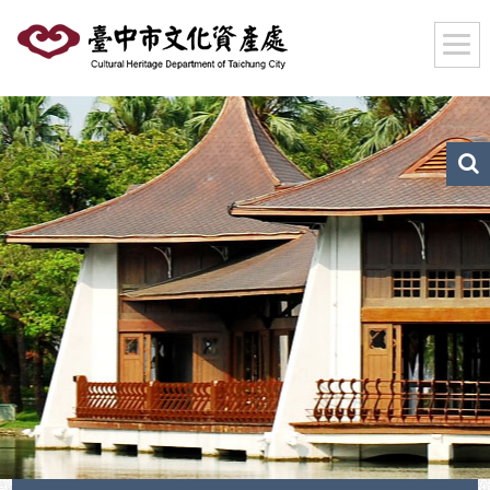
跳
到
主
要
內
容
區
文
化
塊
資
產
搜
尋