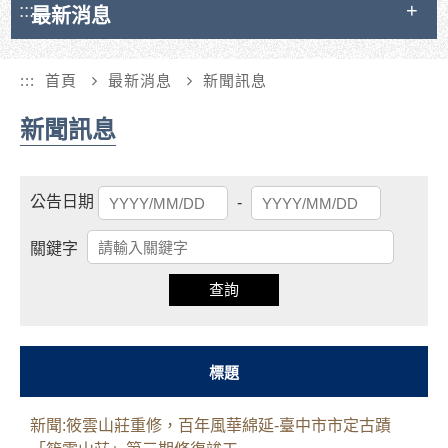
:::
最新消息
:::
首頁
最新消息
新聞訊息
新聞訊息
起
結
公告日期
-
始
束
日
日
關鍵字
期
期
查詢
標題
新聞:筱雲山莊重修，百年風華綿延-臺中市市定古蹟