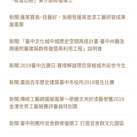
「筱雲山莊」第三期修復竣工
新聞:蓬萊寶島~技藝好，吳樹發蓬萊塗漆工藝研習成果
展風華
新聞:「臺中文化城中城歷史空間再造計畫-臺中州廳及
周邊附屬建築群修復暨再利用工程」說明會
新聞:2019臺中古蹟日-實境解謎帶您穿梭城市前世今生
新聞:畫說百年歷史建築臺中市役所2019寫生比賽
新聞:傳統工藝跨國展風華～廖勝文夾紵漆藝榮獲2019
金澤世界工藝競賽評審員特別獎
新聞:臺中刑務所官舍群修復開工 打造官舍群文化園區