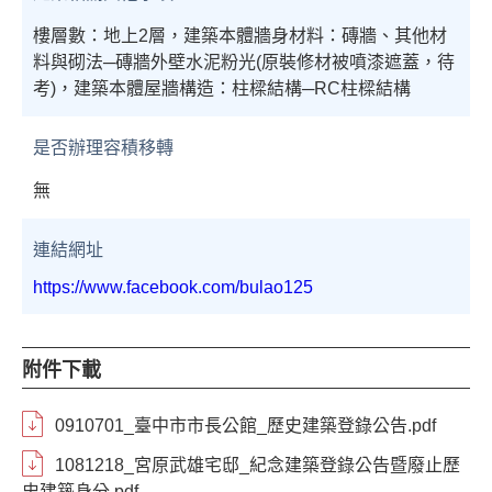
樓層數：地上2層，建築本體牆身材料：磚牆、其他材
料與砌法─磚牆外壁水泥粉光(原裝修材被噴漆遮蓋，待
考)，建築本體屋牆構造：柱樑結構─RC柱樑結構
是否辦理容積移轉
無
連結網址
https://www.facebook.com/bulao125
附件下載
0910701_臺中市市長公館_歷史建築登錄公告.pdf
1081218_宮原武雄宅邸_紀念建築登錄公告暨廢止歷
史建築身分.pdf