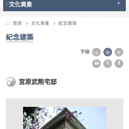
:::
文化資產
:::
首頁
文化資產
紀念建築
紀念建築
字級
小
中
大
友
face
善
列
印
宮原武熊宅邸