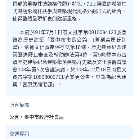
頂部的重複性裝飾構件頗有特色，加上陽
臺
的希臘柱
式與瓶形欄杆扶手與建築現代風格外觀形式的組合，
使得整體呈現折衷的建築風格。
本府於91
年
7
月
1
日府文推字第
0910094123
號登
錄為歷史建築「臺中市市長公館」
(
舊稱宮原氏別
墅
)
，
依據文化資產保存法第18條、歷史建築紀念建
築登錄廢止審查及輔助辦法第4條、第5條暨本市古
蹟歷史建築紀念建築聚落建築群史蹟及文化景觀審議
會108年第5次會議決議，於108年12月18日府授文
資古字第10803002711號變更公告，登錄為紀念建
築「宮原武熊宅邸」。
所有權屬
公有，臺中市政府社會局
交通資訊