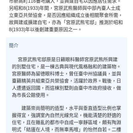
市新高町116番地購入，並興建自宅以因應居住需求。
另昭和8(1933)年間，宮原武熊醫師與中部內臺人士成
立東亞共榮協會，是否因應組織成立後相關聚會所需，
故興建或擴建自宅，亦為「宮原武熊宅邸」推測於昭和
8(1933)年以後創建重要原因之一。
簡介
宮原武熊宅邸原是日籍眼科醫師宮原武熊所興建
的別墅住宅，是一棟古典與現代風格融和的建築物。
宮原醫師為留德眼科博士，曾任
臺
中州協議員，並與
臺
籍精英共組東亞共榮協會，活躍於政界。戰後，日
人遭遣返回國，而這棟別墅則由臺中市政府接收，做
為市長公館使用。
建築崇尚簡明的造型，水平與垂直造型比例也掌
握得宜，強調室內自然光線充足，機能清楚的舒適的
住宅，且在雜亂的都市中自成一寧靜區域，頗有陶淵
明式「結廬在人境，而無車馬喧」的怡然自若。二樓