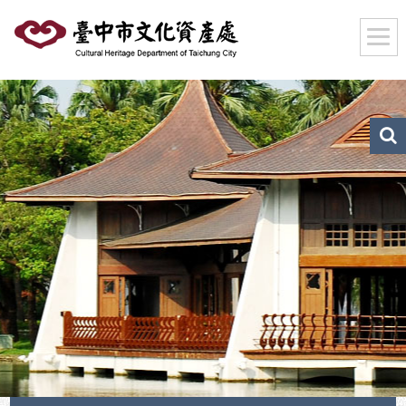
跳
到
主
要
內
容
區
文
化
塊
資
產
搜
尋