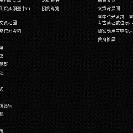
產相關法規
活動報名
摺頁文宣
化資產網臺中市
預約導覽
文資背景圖
臺中時光遺跡—
文資地圖
考古遺址數位展
產統計資料
檔案應用宣導影
教育推廣
築
築
築群
址
觀
演藝術
藝
統