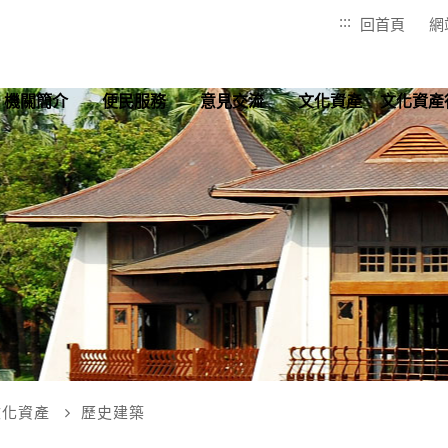
:::
回首頁
網
機關簡介
便民服務
意見交流
文化資產
文化資產
文化資產
歷史建築