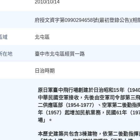
2010/10/14
府授文資字第0990294658號(最初登錄公告)
區域
北屯區
所在地
臺中市北屯區經貿一路
日治時期
原日軍臺中飛行場創建於日治昭和
15
年（
194
中華民國空軍接收，先後由空軍司令部第三
二供應區部（
1954-1977
）、空軍第二後勤指
年（
1957
）起增加民航業務，民國
61
年（
19
場」。
本歷史建築共包含
3
棟建物，依第二後勤指揮