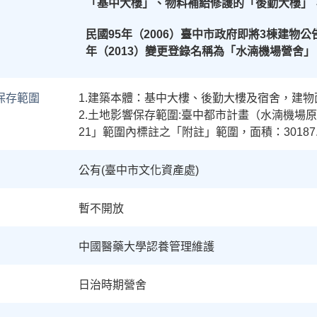
「基中大樓」、物料補給修護的「後勤大樓」
民國
95
年（
2006
）臺中市政府即將
3
棟建物公
年（
2013
）變更登錄名稱為「水湳機場營舍」
保存範圍
1.建築本體：基中大樓、後勤大樓及宿舍，建物面積
2.土地影響保存範圍:臺中都市計畫（水湳機場
21」範圍內標註之「附註」範圍，面積：30187.
公有(臺中市文化資產處)
暫不開放
中國醫藥大學認養管理維護
日治時期營舍