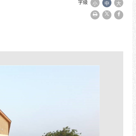
字級
小
中
大
友
faceboo
善
列
印