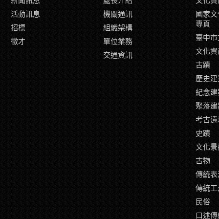
新聞訊息
處長介紹
文化資
活動訊息
機關通訊
國家文
專頁
招標
組織架構
臺中市
徵才
單位業務
文化資
交通資訊
古蹟
歷史建
紀念建
聚落建
考古遺
史蹟
文化景
古物
傳統表
傳統工
民俗
口述傳