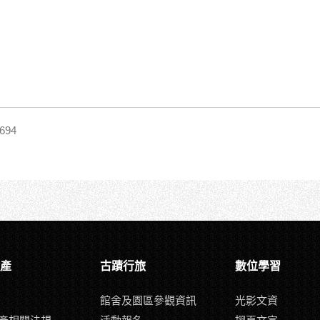
94
產
古蹟行旅
數位學習
館舍及園區參觀資訊
光影文資