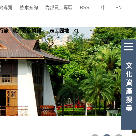
站導覽
檢索查詢
內部員工專區
RSS
中
|
EN
搜
行旅
政府公開資訊
志工園地
尋
文化資產搜尋