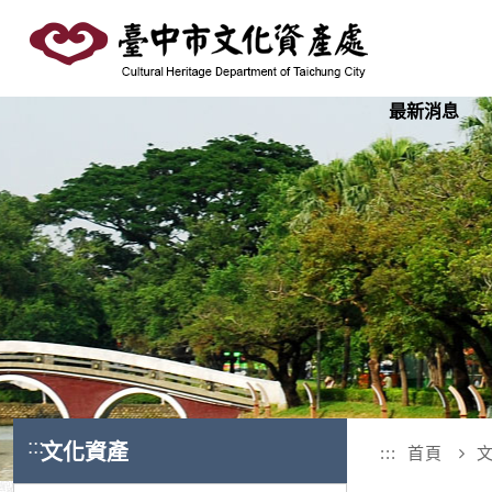
跳
到
主
要
最新消息
內
容
區
塊
:::
文化資產
:::
首頁