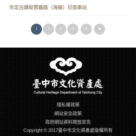
市定古蹟縱貫鐵路（海線）日南車站
1
2
3
4
下
最
下
最
一
後
一
後
頁
一
頁
一
頁
頁
隱私權政策
網站安全政策
政府網站資料開放宣告
Copyright © 2017臺中市文化資產處版權所有