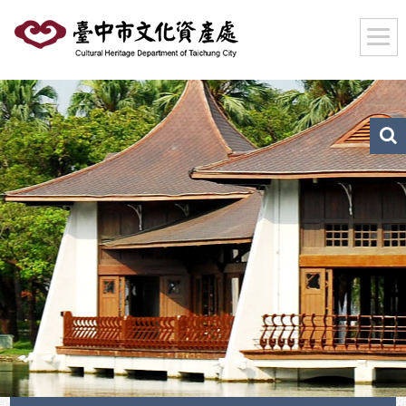
跳
到
主
要
內
容
區
文
化
塊
資
產
搜
尋