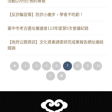
活動(2月份)-預約導覽
【反詐騙宣導】防詐小撇步，學會不吃虧！
臺中市考古遺址審議會113年度第5次會議紀錄
【政府公開資訊】文化資產調查研究成果報告網址連結
錯誤
第
上
4
5
6
7
8
9
10
第
上
一
一
一
一
頁
頁
頁
頁
下
最
下
最
一
後
一
後
頁
一
頁
一
頁
頁