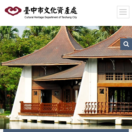
跳
到
主
要
內
容
區
文
化
塊
資
產
搜
尋