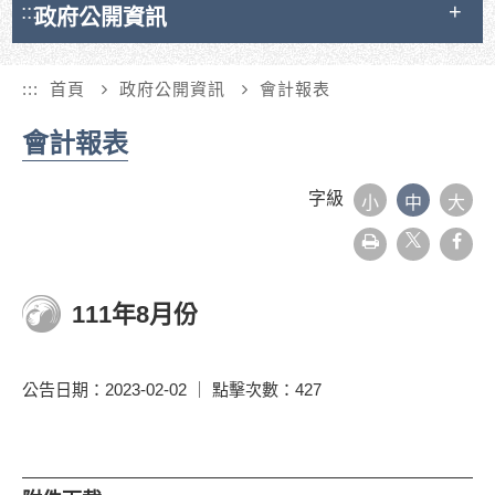
:::
政府公開資訊
:::
首頁
政府公開資訊
會計報表
會計報表
字級
小
中
大
友
face
善
列
印
111年8月份
公告日期：2023-02-02 ｜ 點擊次數：427