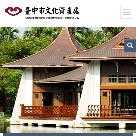
跳
到
主
要
內
容
區
文
化
塊
資
產
搜
尋