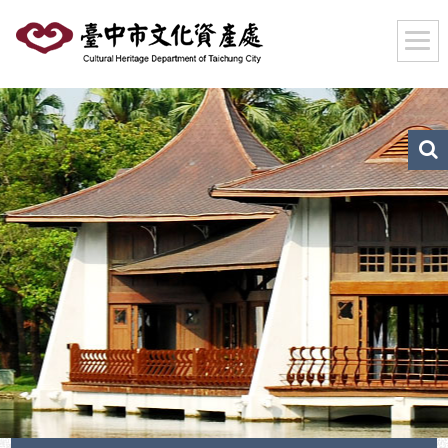
跳
到
主
要
內
容
區
文
化
塊
資
產
搜
尋