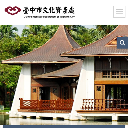
跳
到
主
要
內
容
區
文
化
塊
資
產
搜
尋