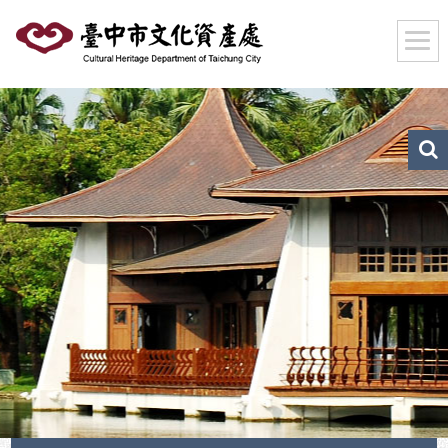
跳
到
主
要
內
容
區
文
化
塊
資
產
搜
尋