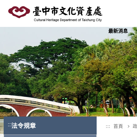
跳
到
主
要
最新消息
內
容
區
塊
:::
法令規章
:::
首頁