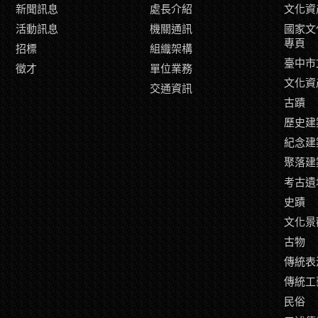
新聞訊息
處長介紹
文化資
活動訊息
機關通訊
國家文
專頁
招標
組織架構
臺中市
徵才
單位業務
文化資
交通資訊
古蹟
歷史建
紀念建
聚落建
考古遺
史蹟
文化景
古物
傳統表
傳統工
民俗