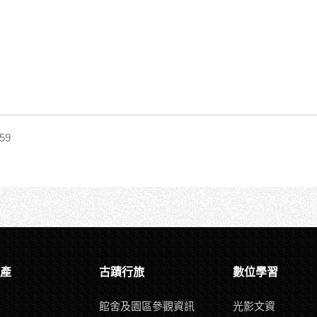
59
產
古蹟行旅
數位學習
館舍及園區參觀資訊
光影文資