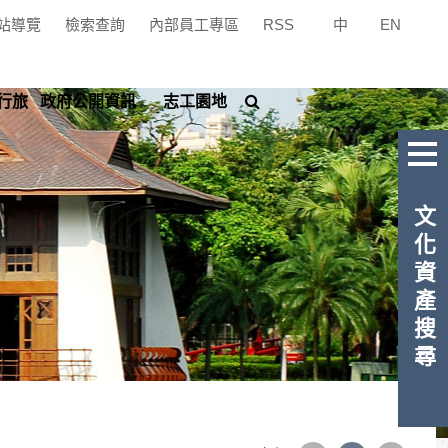
站導覽
檢索查詢
內部員工專區
RSS
中
|
EN
搜
行旅
政府公開資訊
志工園地
尋
文化資產搜尋