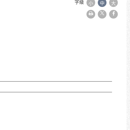
字級
小
中
大
友
faceboo
善
列
印