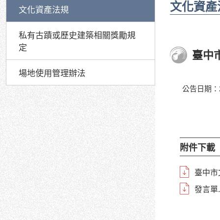
文化資產
文化資產法規
私有古蹟或歷史建築相關獎勵規
定
臺中
場地使用管理辦法
公告日期：20
附件下載
臺中市
發言單.