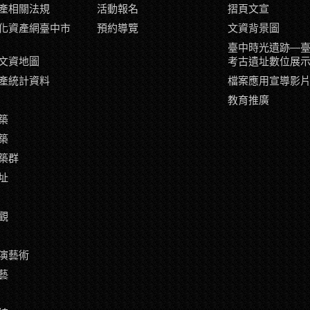
產相關法規
活動報名
摺頁文宣
化資產網臺中市
預約導覽
文資背景圖
臺中時光遺跡—
文資地圖
考古遺址數位展
產統計資料
檔案應用宣導影
教育推廣
築
築
築群
址
觀
演藝術
藝