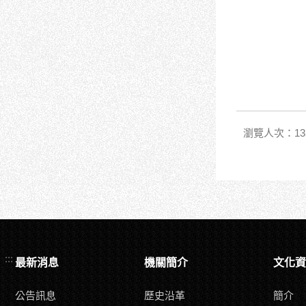
瀏覽人次：13
:::
最新消息
機關簡介
文化資
公告訊息
歷史沿革
簡介