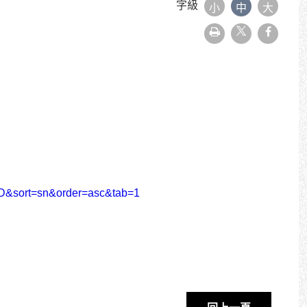
字級
小
中
大
友
faceboo
善
列
印
&sort=sn&order=asc&tab=1