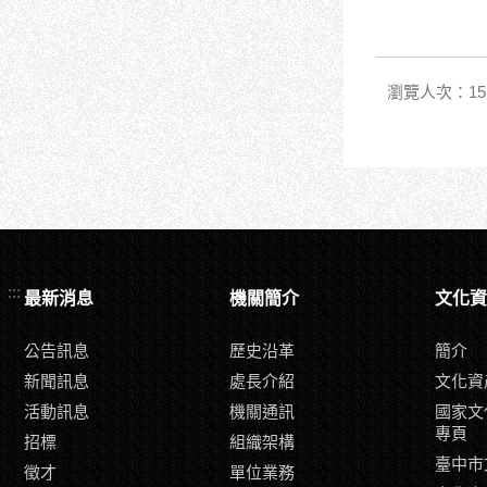
瀏覽人次：15
:::
最新消息
機關簡介
文化資
公告訊息
歷史沿革
簡介
新聞訊息
處長介紹
文化資
活動訊息
機關通訊
國家文
專頁
招標
組織架構
臺中市
徵才
單位業務