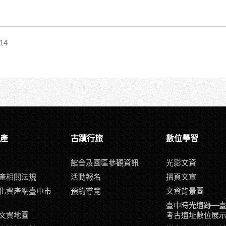
14
產
古蹟行旅
數位學習
館舍及園區參觀資訊
光影文資
產相關法規
活動報名
摺頁文宣
化資產網臺中市
預約導覽
文資背景圖
臺中時光遺跡—
文資地圖
考古遺址數位展