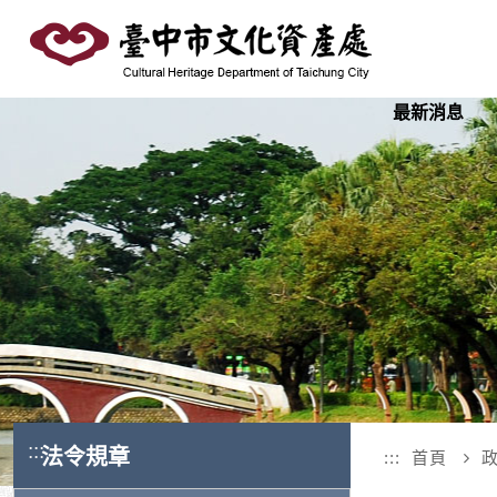
跳
到
主
要
最新消息
內
容
區
塊
:::
法令規章
:::
首頁