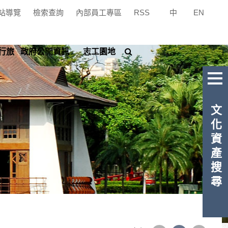
站導覽
檢索查詢
內部員工專區
RSS
中
|
EN
搜
行旅
政府公開資訊
志工園地
尋
文化資產搜尋