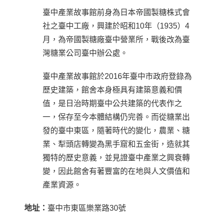
臺中產業故事館前身為日本帝國製糖株式會
社之臺中工廠，興建於昭和
10
年（
1935
）
4
月，為帝國製糖廠臺中營業所，戰後改為臺
灣糖業公司臺中辦公處。
臺中產業故事館於
2016
年臺中市政府登錄為
歷史建築，館舍本身極具有建築意義和價
值，是日治時期臺中公共建築的代表作之
一，保存至今本體結構仍完善。而從糖業出
發的臺中東區，隨著時代的變化，農業、糖
業、犁頭店轉變為黑手窟和五金街，造就其
獨特的歷史意義，並見證臺中產業之興衰轉
變，因此館舍有著豐富的在地與人文價值和
產業資源。
地址：
臺中市東區樂業路
30
號