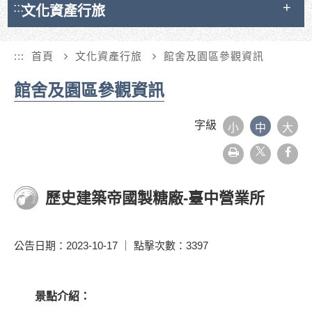
:::
文化資產行旅
:::
首頁
文化資產行旅
館舍及園區參觀資訊
館舍及園區參觀資訊
字級
小
中
大
友
face
善
列
印
歷史建築帝國製糖廠-臺中營業所
公告日期：2023-10-17 ｜ 點擊次數：3397
景點介紹：