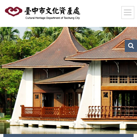
跳
到
主
要
內
容
區
文
化
塊
資
產
搜
尋