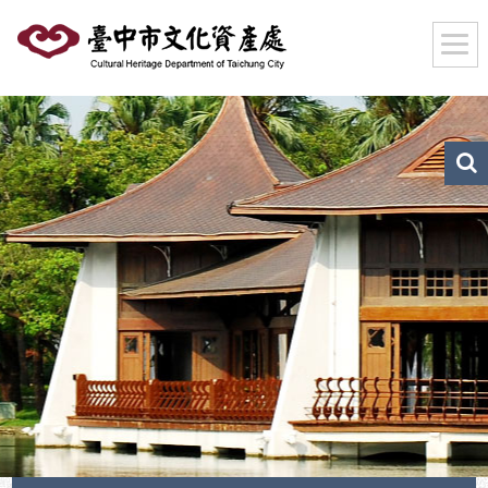
跳
到
主
要
內
容
區
文
化
塊
資
產
搜
尋