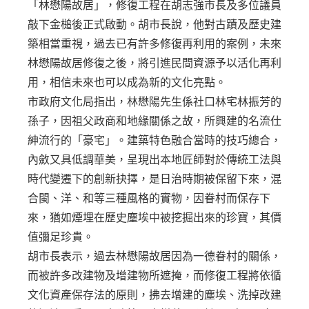
「林懋陽故居」，修復工程在胡志強市長及多位議員
敲下金槌後正式啟動。胡市長說，他對古蹟及歷史建
築相當重視，過去已有許多修復再利用的案例，未來
林懋陽故居修復之後，將引進民間資源予以活化再利
用，相信未來也可以成為新的文化亮點。
市政府文化局指出，林懋陽先生係社口林宅林振芳的
孫子，因祖父政商和地緣關係之故，所興建的名流仕
紳流行的「豪宅」。建築特色融合當時的技巧總合，
內斂又具低調華美，呈現出本地匠師對於傳統工法與
時代變遷下的創新抉擇，是日治時期被保留下來，混
合閩、洋、和等三種風格的實物，因眷村而保存下
來，猶如煙埋在歷史塵埃中被挖掘出來的珍寶，其價
值彌足珍貴。
胡市長表示，過去林懋陽故居因為一德眷村的關係，
而被許多改建物及增建物所遮掩，而修復工程將依循
文化資產保存法的原則，拂去增建的塵埃、洗掉改建