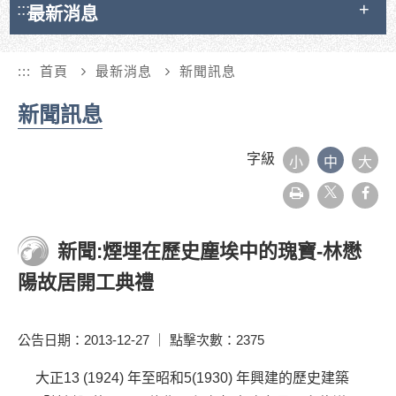
:::
最新消息
:::
首頁
最新消息
新聞訊息
新聞訊息
字級
小
中
大
友
face
善
列
印
新聞:煙埋在歷史塵埃中的瑰寶-林懋
陽故居開工典禮
公告日期：2013-12-27 ｜ 點擊次數：2375
大正13 (1924) 年至昭和5(1930) 年興建的歷史建築