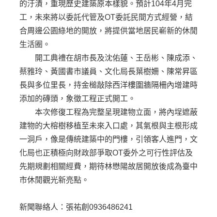
的汙漬，重現歷史建築原本樣貌。預計104年4月完
工，未來將以委託代管及OT委託民間方式經營，結
合周邊公園綠地的開放，將提供當地居民嶄新的休閒
生活圈。
開工典禮在胡市長及沈佑蓮、王岳彬、陳成添、
蔡雅玲、黃國書市議員、文化局長葉樹姍、陳常昇區
長與多位里長，持金槌敲除西洋樓圍牆隔柵內增建時
添加的磚頭，象徵工程正式開工。
本次修復工程為完整呈現建物立面，將內埕遮蔽
建物的大榕樹移植至未來入口處，其氣根與主根形成
一洞戶，像是傳統建築中的門樓，引領客人進門，文
化局也正積極向財政部爭取OT委外之可行性評估及
先期規劃相關經費，期待林懋陽故居開放後成為臺中
市休閒觀光新亮點。
新聞聯絡人：張祐創0936486241