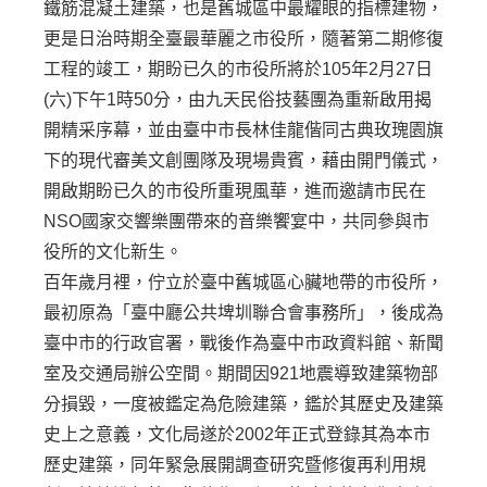
鐵筋混凝土建築，也是舊城區中最耀眼的指標建物，
更是日治時期全臺最華麗之市役所，隨著第二期修復
工程的竣工，期盼已久的市役所將於105年2月27日
(六)下午1時50分，由九天民俗技藝團為重新啟用揭
開精采序幕，並由臺中市長林佳龍偕同古典玫瑰園旗
下的現代審美文創團隊及現場貴賓，藉由開門儀式，
開啟期盼已久的市役所重現風華，進而邀請市民在
NSO國家交響樂團帶來的音樂饗宴中，共同參與市
役所的文化新生。
百年歲月裡，佇立於臺中舊城區心臟地帶的市役所，
最初原為「臺中廳公共埤圳聯合會事務所」，後成為
臺中市的行政官署，戰後作為臺中市政資料館、新聞
室及交通局辦公空間。期間因921地震導致建築物部
分損毀，一度被鑑定為危險建築，鑑於其歷史及建築
史上之意義，文化局遂於2002年正式登錄其為本市
歷史建築，同年緊急展開調查研究暨修復再利用規