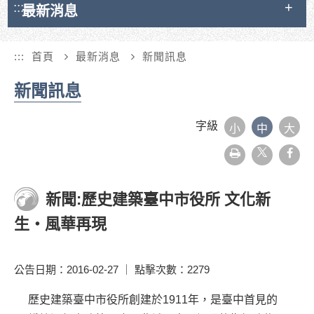
:::
最新消息
:::
首頁
最新消息
新聞訊息
新聞訊息
字級
小
中
大
友
face
善
列
印
新聞:歷史建築臺中市役所 文化新
生‧風華再現
公告日期：2016-02-27 ｜ 點擊次數：2279
歷史建築臺中市役所創建於1911年，是臺中首見的