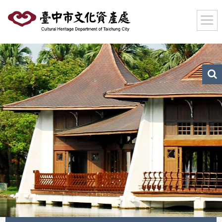
跳
到
主
要
內
容
區
文
化
塊
資
產
搜
尋