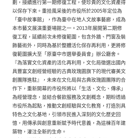
劃，接續進行第一期修復工程，使珍貴的文化資產得
以保存下來。重拾風采後的市役所於2005年定位為
「臺中故事館」，作為臺中在地人文故事藝廊，成為
本市藝文展演重要場館之一。2013年展開第二期修
復工程，延續前次未修復範圍，包含外牆、門窗及裝
飾藝術外，同時為基於整體活化保存再利用，更將修
復範圍擴大至「原臺中市選舉委員會」辦公廳舍。
『為落實文化資產的活化再利用，文化局徵選出國內
具豐富文創經營經驗的古典玫瑰園旗下的現代審美文
創團隊進駐』，未來在文化局與古典玫瑰園團隊的合
作下，重新開幕的市役所將以「生活、文化、傳承」
為經營理念，並結合餐飲服務及文創概念，期盼透過
市役所為起點，推動文創經驗與文化教育，打造別具
特色之文化基地，引領市民進入深刻的文化歷史回
憶，用傳承與創意重新賦予時代意義，為這棟百年建
築物，灌注全新的生命。