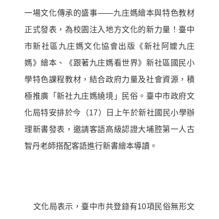
一場文化傳承的盛事——九庄媽繪本與特色教材
正式發表，為校園注入地方文化的新力量！臺中
市新社區九庄媽文化協會出版《新社阿嬤九庄
媽》繪本、《跟著九庄媽看世界》新社區國民小
學特色課程教材，結合政府力量及社會資源，積
極推廣「新社九庄媽繞境」民俗。臺中市政府文
化局特安排於今（17）日上午於新社國民小學辦
理新書發表，邀請客語高級認證大埔腔第一人古
智丹老師搭配客語進行新書繪本導讀。
文化局表示，臺中市共登錄有
10
項民俗無形文