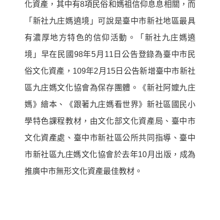
化資產，其中有
8
項民俗和媽祖信仰息息相關，而
「新社九庄媽遶境」可說是臺中市新社地區最具
有濃厚地方特色的信仰活動。「新社九庄媽遶
境」早在民國
98
年
5
月
11
日公告登錄為臺中市民
俗文化資產，
109
年
2
月
15
日公告新增臺中市新社
區九庄媽文化協會為保存團體。《新社阿嬤九庄
媽》繪本、《跟著九庄媽看世界》新社區國民小
學特色課程教材，由文化部文化資產局、臺中市
文化資產處、臺中市新社區公所共同指導、臺中
市新社區九庄媽文化協會於去年
10
月出版，成為
推廣中市無形文化資產最佳教材。