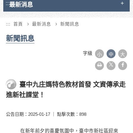
:::
最新消息
:::
首頁
最新消息
新聞訊息
新聞訊息
字級
小
中
大
友
face
善
列
印
臺中九庄媽特色教材首發 文資傳承走
進新社課堂！
公告日期：2025-01-17 ｜ 點擊次數：898
在新年前夕的喜慶氛圍中，臺中市新社區迎來