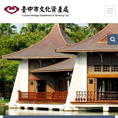
跳
到
主
要
內
容
區
文
化
塊
資
產
搜
尋