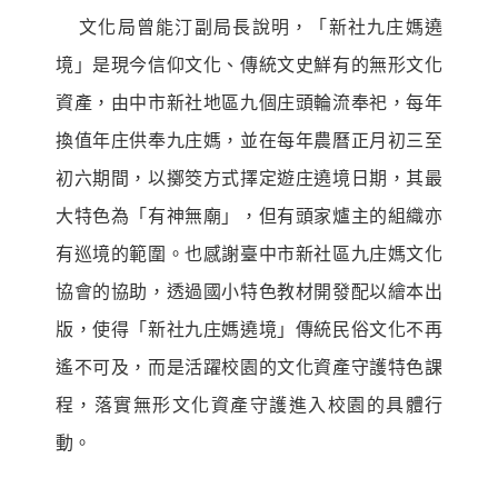
文化局曾能汀副局長說明，「新社九庄媽遶
境」是現今信仰文化、傳統文史鮮有的無形文化
資產，由中市新社地區九個庄頭輪流奉祀，每年
換值年庄供奉九庄媽，並在每年農曆正月初三至
初六期間，以擲筊方式擇定遊庄遶境日期，其最
大特色為「有神無廟」，但有頭家爐主的組織亦
有巡境的範圍。也感謝臺中市新社區九庄媽文化
協會的協助，透過國小特色教材開發配以繪本出
版，使得「新社九庄媽遶境」傳統民俗文化不再
遙不可及，而是活躍校園的文化資產守護特色課
程，落實無形文化資產守護進入校園的具體行
動。