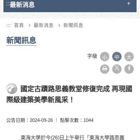
:::
最新消息
:::
首頁
最新消息
新聞訊息
新聞訊息
字級
小
中
大
友
face
善
列
印
國定古蹟路思義教堂修復完成 再現國
際級建築美學新風采！
公告日期：2024-09-26 ｜ 點擊次數：1044
東海大學於今(26)日上午舉行「東海大學路思義