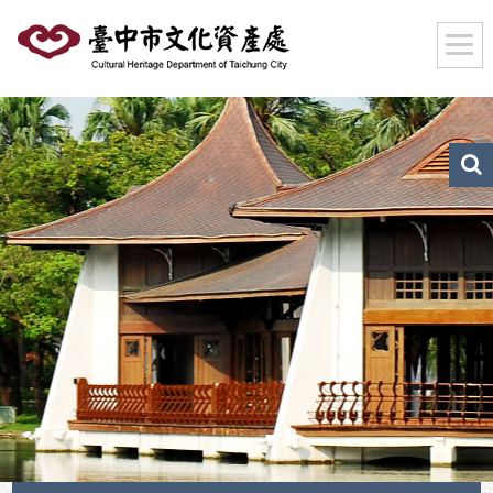
跳
到
主
要
內
容
區
文
化
塊
資
產
搜
尋