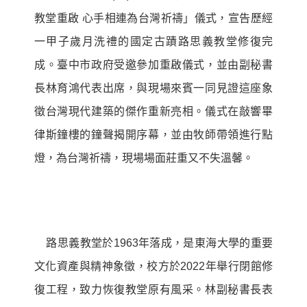
教堂重啟 心手相連為台灣祈禱」儀式，宣告歷經
一甲子歲月洗禮的國定古蹟路思義教堂修復完
成。臺中市政府受邀參加重啟儀式，並由副秘書
長林育鴻代表出席，與現場來賓一同見證這座象
徵台灣現代建築的傑作重新亮相。儀式在敲響畢
律斯鐘樓的鐘聲揭開序幕，並由牧師帶領進行點
燈，為台灣祈禱，現場場面莊重又不失溫馨。
路思義教堂於
1963
年落成，是東海大學的重要
文化資產與精神象徵，校方於
2022
年舉行閉館修
復工程，致力恢復教堂原有風采。林副秘書長表