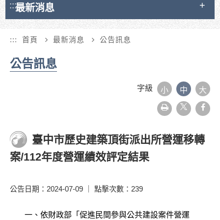
:::
最新消息
:::
首頁
最新消息
公告訊息
公告訊息
字級
小
中
大
友
face
善
列
印
臺中市歷史建築頂街派出所營運移轉
案/112年度營運績效評定結果
公告日期：2024-07-09 ｜ 點擊次數：239
一、依財政部「促進民間參與公共建設案件營運