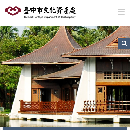
跳
到
主
要
內
容
區
文
化
塊
資
產
搜
尋