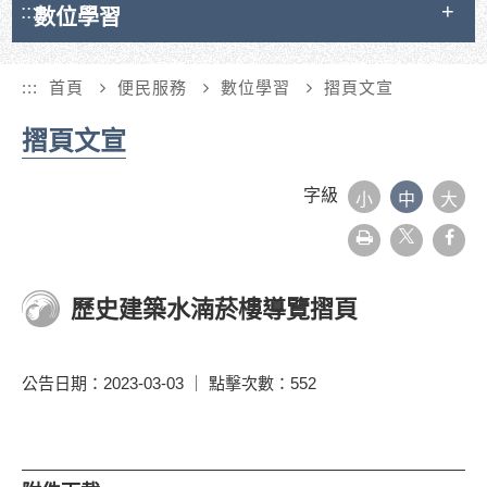
:::
數位學習
:::
首頁
便民服務
數位學習
摺頁文宣
摺頁文宣
字級
小
中
大
友
face
善
列
印
歷史建築水湳菸樓導覽摺頁
公告日期：2023-03-03 ｜ 點擊次數：552