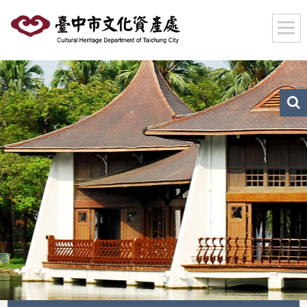
跳
到
主
要
內
容
區
文
化
塊
資
產
搜
尋