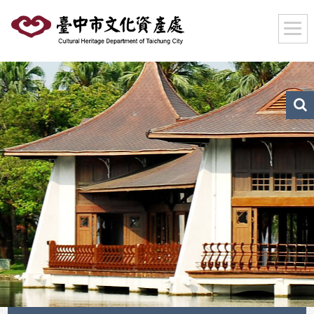
跳
到
主
要
內
容
區
文
化
塊
資
產
搜
尋