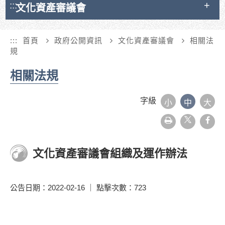
:::
文化資產審議會
:::
首頁
政府公開資訊
文化資產審議會
相關法
規
相關法規
字級
小
中
大
友
face
善
列
印
文化資產審議會組織及運作辦法
公告日期：2022-02-16 ｜ 點擊次數：723