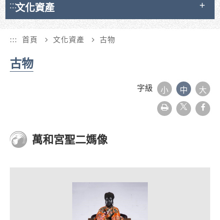
:::
文化資產
:::
首頁
文化資產
古物
古物
字級
小
中
大
友
face
善
列
印
萬和宮聖二媽像