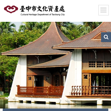
跳
到
主
要
內
容
區
文
化
塊
資
產
搜
尋