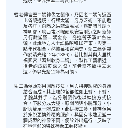
遶境，並非指聖二媽製作年代。
耆老傳言聖二媽神像之製作，乃因老二媽每返西
屯省親遶境，行程太滿，分身乏術，不能遍
及各庄。向隅之馬龍潭民眾，遂商請丹慶季
神明會，聘西屯水崛頭永安宮附近之阿新師
另行雕塑聖二媽金身，分巡筏子溪畔各庄
頭。此說地方人士認係昭和
10
年事，與第一
點年代相合。然據萬和宮廟史，聖二媽係製
作於清光緒
12
年
(1886)
，若比對其與大里杙
福興宮「湄州軟身二媽」，製作工藝相近，
後者約成於乾嘉之際，前者當不致相去太
遠，仍以光緒
12
年為可能。
聖二媽像頭部用圓雕技法，另與拼接製成的身體
結合而成。其上肢的各部位如上臂、下臂、
手腕與雙手，為分別製作後以榫接方式接
合。下肢分成大腿、膝關節與小腿部分，小
腿與雙足一體成形，此拼接工藝，使神像易
於穿脫更換外覆的服飾，與固有木雕泥塑一
體成型的神像不同，便於外出巡行，反映了
在地信仰的特殊神像工藝技術。