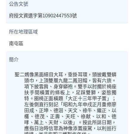
公告文號
府授文資遺字第10902447553號
所在地理區域
南屯區
簡介
聖二媽像黑面細目大耳，垂掛耳環，頭披戴雙蟒
頭巾，上頂雙層九龍二鳳冠帽，皆有六旒。
項下披雲肩、身穿蟒袍。雙手以肘擱於椅座
扶手間橫置的條板上，足踩雙獅，姿態獨
特。圈椅正面橫題「大正十三年甲子置」；
左後側直行刻記「昭和九年申戌正月重修廖
田成、正坤、德洄、天文、祿牛、繼正、以
欉、徳茂、正壽、天旺、祿献、以和、徳
哮、萬上、天財、以後」。按此所誌日期，
應指日治時信眾為神像添置座駕，以利巡行