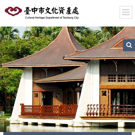
跳
到
主
要
內
容
區
文
化
塊
資
產
搜
尋