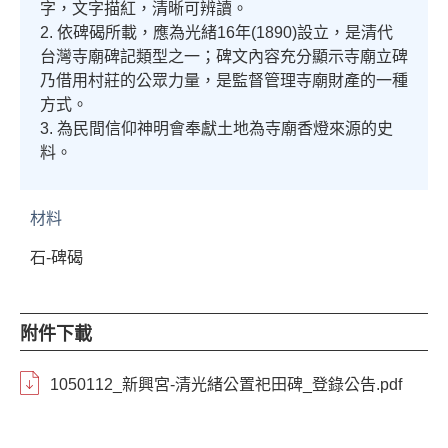
字，文字描紅，清晰可辨讀。
2. 依碑碣所載，應為光緒16年(1890)設立，是清代
台灣寺廟碑記類型之一；碑文內容充分顯示寺廟立碑
乃借用村莊的公眾力量，是監督管理寺廟財產的一種
方式。
3. 為民間信仰神明會奉獻土地為寺廟香燈來源的史
料。
材料
石-碑碣
附件下載
1050112_新興宮-清光緒公置祀田碑_登錄公告.pdf