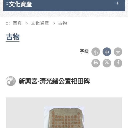
:::
文化資產
:::
首頁
文化資產
古物
古物
字級
小
中
大
友
face
善
列
印
新興宮-清光緒公置祀田碑