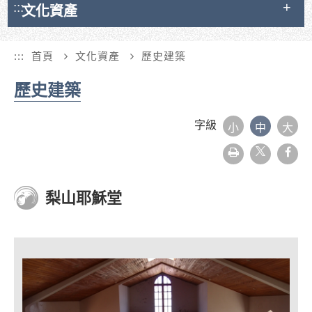
:::
文化資產
:::
首頁
文化資產
歷史建築
歷史建築
字級
小
中
大
友
face
善
列
印
梨山耶穌堂