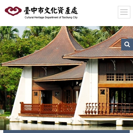
跳
到
主
要
內
容
區
文
化
塊
資
產
搜
尋