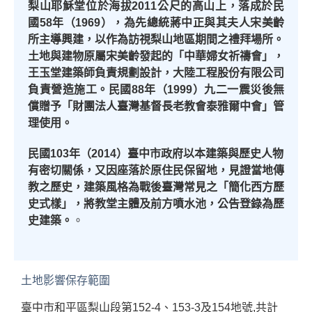
梨山耶穌堂位於海拔
2011
公尺的高山上，落成於民
國
58
年（
1969
），為先總統蔣中正與其夫人宋美齡
所主導興建，以作為訪視梨山地區期間之禮拜場所。
土地與建物原屬宋美齡發起的「中華婦女祈禱會」，
王玉堂建築師負責規劃設計，大陸工程股份有限公司
負責營造施工。民國
88
年（
1999
）九二一震災後無
償贈予「財團法人臺灣基督長老教會泰雅爾中會」管
理使用。
民國
103
年（
2014
）臺中市政府以本建築與歷史人物
有密切關係，又因座落於原住民保留地，見證當地傳
教之歷史，建築風格為戰後臺灣常見之「簡化西方歷
史式樣」，將教堂主體及前方噴水池，公告登錄為歷
史建築。
。
土地影響保存範圍
臺中市和平區梨山段第152-4、153-3及154地號,共計