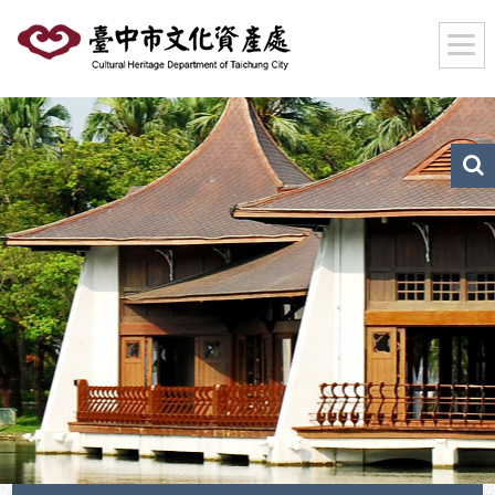
跳
到
主
要
內
容
區
文
化
塊
資
產
搜
尋