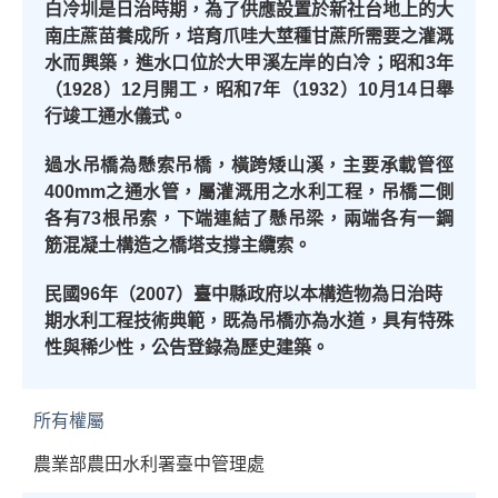
白冷圳是日治時期，為了供應設置於新社台地上的大
南庄蔗苗養成所，培育爪哇大莖種甘蔗所需要之灌溉
水而興築，進水口位於大甲溪左岸的白冷；昭和
3
年
（
1928
）
12
月開工，昭和
7
年（
1932
）
10
月
14
日舉
行竣工通水儀式。
過水吊橋為懸索吊橋，橫跨矮山溪，主要承載管徑
400m
m
之通水管，屬灌溉用之水利工程，吊橋二側
各有
73
根吊索，下端連結了懸吊梁，兩端各有一鋼
筋混凝土構造之橋塔支撐主纜索。
民國
96
年（
2007
）臺中縣政府以本構造物為日治時
期水利工程技術典範，既為吊橋亦為水道，具有特殊
性與稀少性，公告登錄為歷史建築。
所有權屬
農業部農田水利署臺中管理處