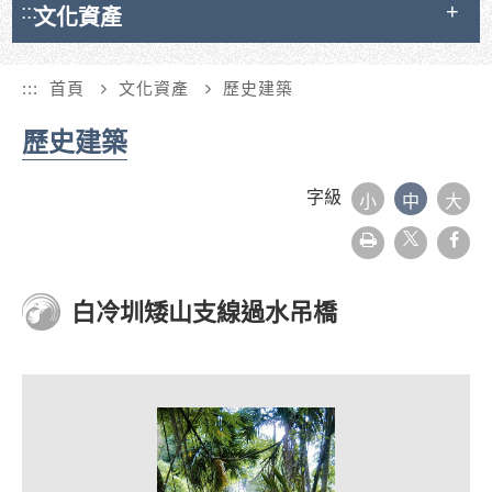
:::
文化資產
:::
首頁
文化資產
歷史建築
歷史建築
字級
小
中
大
友
face
善
列
印
白冷圳矮山支線過水吊橋