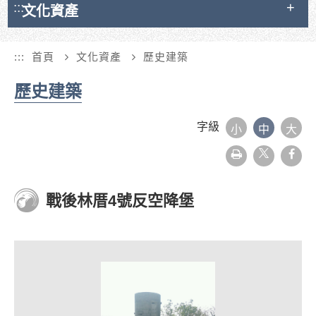
:::
文化資產
:::
首頁
文化資產
歷史建築
歷史建築
字級
小
中
大
友
face
善
列
印
戰後林厝4號反空降堡