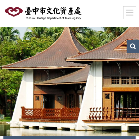
跳
到
主
要
內
容
區
文
化
塊
資
產
搜
尋