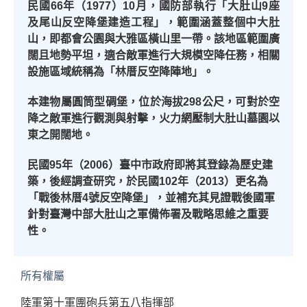
民國
66
年（
1977
）
10
月，國防部執行「大肚山
9
座
及尾山反空降堡建造工程」，範圍涵蓋整個中大肚
山，即都會公園與大雅區橫山里一帶。該地區範圍廣
闊且地勢平坦，適合敵軍進行大規模空降任務，相關
設施區域統稱為「林厝反空降陣地」。
本建物屬圓筒型碉堡，位於海拔
298
公尺，可對於空
降之敵軍進行觀測與射擊，火力網壓制大肚山墓園以
東之開闊地。
民國
95
年（
2006
）臺中市政府即將其登錄為歷史建
築，後經調查研究，於民國
102
年（
2013
）更名為
「戰後林厝
4
號反空降堡」，並補充其見證戰後國軍
針對臺灣中部大肚山之軍備佈署及戰略思維之重要
性。
所有權屬
陸軍第十軍團砲兵第五八指揮部