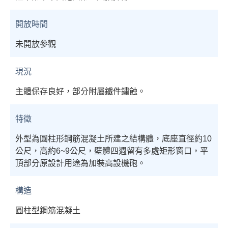
開放時間
未開放參觀
現況
主體保存良好，部分附屬鐵件鏽蝕。
特徵
外型為圓柱形鋼筋混凝土所建之結構體，底座直徑約10
公尺，高約6~9公尺，壁體四週留有多處矩形窗口，平
頂部分原設計用途為加裝高設機砲。
構造
圓柱型鋼筋混凝土