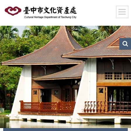
跳
到
主
要
內
容
區
文
化
塊
資
產
搜
尋