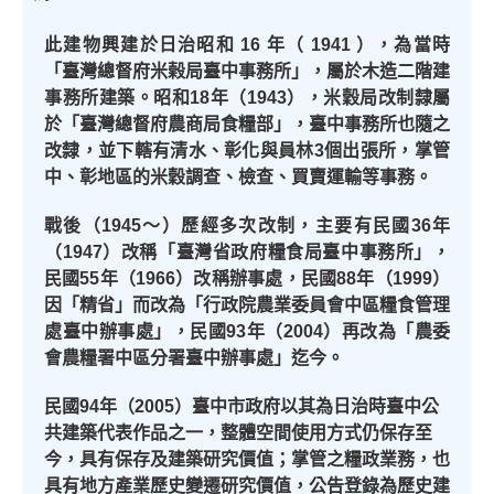
此建物興建於日治昭和
16
年（
1941
），為當時
「臺灣總督府米榖局臺中事務所」，屬於木造二階建
事務所建築。昭和
18
年（
1943
），米穀局改制隸屬
於「臺灣總督府農商局食糧部」，臺中事務所也隨之
改隸，並下轄有清水、彰化與員林
3
個出張所，掌管
中、彰地區的米穀調查、檢查、買賣運輸等事務。
戰後（
1945
～）歷經多次改制，主要有民國
36
年
（
1947
）改稱「臺灣省政府糧食局臺中事務所」，
民國
55
年（
1966
）改稱辦事處，民國
88
年（
1999
）
因「精省」而改為「行政院農業委員會中區糧食管理
處臺中辦事處」，民國
93
年（
2004
）再改為「農委
會農糧署中區分署臺中辦事處」迄今。
民國
94
年（
2005
）臺中市政府以其為日治時臺中公
共建築代表作品之一，整體空間使用方式仍保存至
今，具有保存及建築研究價值；掌管之糧政業務，也
具有地方產業歷史變遷研究價值，公告登錄為歷史建