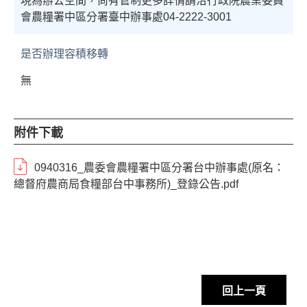
現為辦公空間，尚有管制更多詳情請洽行政院農業委員
會農糧署中區分署臺中辦事處04-2222-3001
是否辦理容積移轉
無
附件下載
0940316_農委會農糧署中區分署台中辦事處(原名：
總督府農商局食糧部台中事務所)_登錄公告.pdf
回上一頁