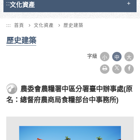
:::
文化資產
:::
首頁
文化資產
歷史建築
歷史建築
字級
小
中
大
友
face
善
列
印
農委會農糧署中區分署臺中辦事處(原
名：總督府農商局食糧部台中事務所)