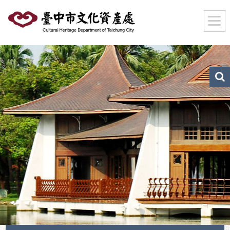
跳
到
主
要
內
容
區
文
化
塊
資
產
搜
尋