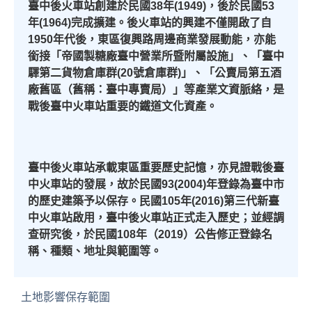
臺中後火車站創建於民國38年(1949)，後於民國53
年(1964)完成擴建。後火車站的興建不僅開啟了自
1950年代後，東區復興路周邊商業發展動能，亦能
銜接「帝國製糖廠臺中營業所暨附屬設施」、「臺中
驛第二貨物倉庫群(20號倉庫群)」、「公賣局第五酒
廠舊區（舊稱：臺中專賣局）」等產業文資脈絡，是
戰後臺中火車站重要的鐵道文化資產。
臺中後火車站承載東區重要歷史記憶，亦見證戰後臺
中火車站的發展，故於民國
93(2004)
年登錄為臺中市
的歷史建築予以保存。民國
105
年
(2016)
第三代新臺
中火車站啟用，臺中後火車站正式走入歷史；並經調
查研究後，於民國
108
年（
2019
）公告修正登錄名
稱、種類、地址與範圍等。
土地影響保存範圍