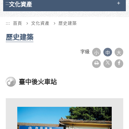
:::
文化資產
:::
首頁
文化資產
歷史建築
歷史建築
字級
小
中
大
友
face
善
列
印
臺中後火車站