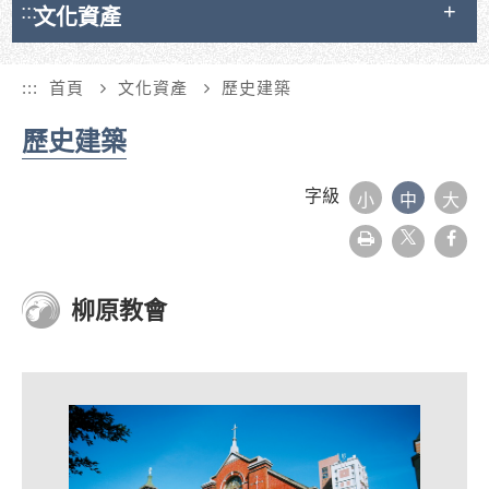
:::
文化資產
:::
首頁
文化資產
歷史建築
歷史建築
字級
小
中
大
友
face
善
列
印
柳原教會