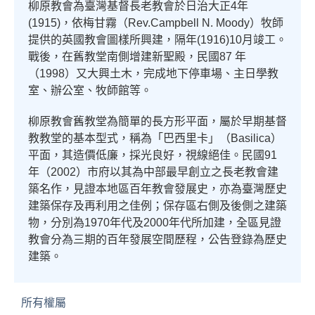
柳原教會為臺灣基督長老教會於日治大正
4
年
(1915)
，依梅甘霧（
Rev.Campbell N. Moody）牧師
提供的英國教會圖樣所興建，隔年(1916)10
月竣工。
戰後，在舊教堂南側增建新聖殿，民國
87
年
（
1998
）又大興土木，完成地下停車場、主日學教
室、辦公室、牧師館等。
柳原教會舊教堂為簡單的長方形平面，屬於早期基督
教教堂的基本型式，稱為「巴西里卡」（
Basilica
）
平面，其造價低廉，採光良好，視線絕佳。民國
91
年（
2002
）市府以其為中部最早創立之長老教會建
築名作，見證本地區百年教會發展史，亦為臺灣歷史
建築保存及再利用之佳例；保存區右側及後側之建築
物，分別為
1970
年代及
2000
年代所加建，全區見證
教會分為三期的百年發展空間歷程，公告登錄為歷史
建築。
所有權屬