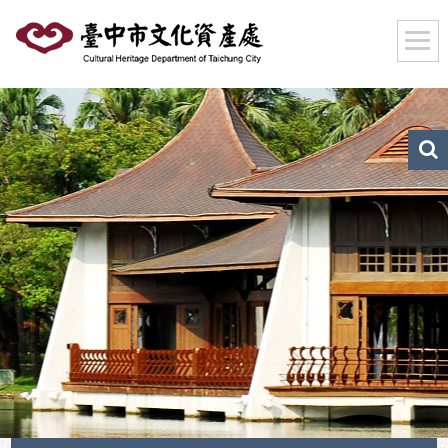
跳
到
主
要
內
容
區
文
化
塊
資
產
搜
尋