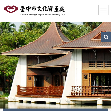
跳
到
主
要
內
容
區
文
化
塊
資
產
搜
尋