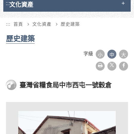
:::
文化資產
:::
首頁
文化資產
歷史建築
歷史建築
字級
小
中
大
友
face
善
列
印
臺灣省糧食局中市西屯一號穀倉