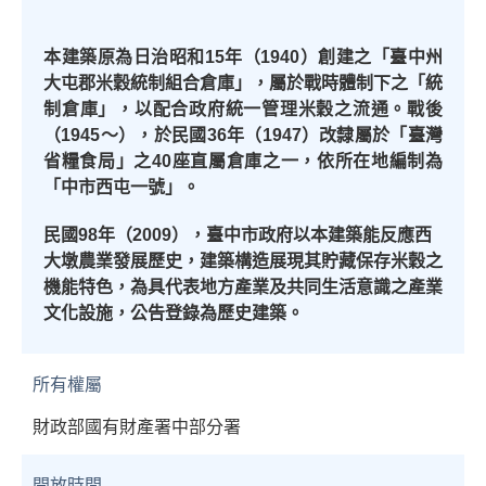
本建築原為日治昭和
15
年（
1940
）創建之「臺中州
大屯郡米穀統制組合倉庫」，屬於戰時體制下之「統
制倉庫」，以配合政府統一管理米穀之流通。戰後
（
1945
～），於民國
36
年（
1947
）改隸屬於「臺灣
省糧食局」之
40
座直屬倉庫之一，依所在地編制為
「中市西屯一號」。
民國
98
年（
2009
），臺中市政府以本建築能反應西
大墩農業發展歷史，建築構造展現其貯藏保存米穀之
機能特色，為具代表地方產業及共同生活意識之產業
文化設施，公告登錄為歷史建築。
所有權屬
財政部國有財產署中部分署
開放時間