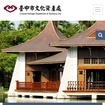
跳
到
主
要
內
容
區
文
化
塊
資
產
搜
尋