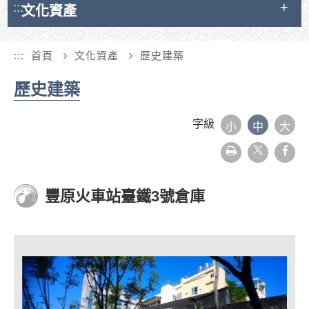
:::
文化資產
:::
首頁
文化資產
歷史建築
歷史建築
字級
小
中
大
友
face
善
列
印
豐原火車站臺鐵3號倉庫