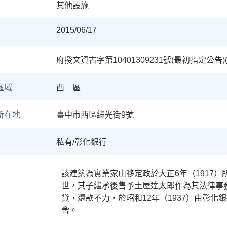
其他設施
2015/06/17
府授文資古字第10401309231號(最初指定公
區域
西 區
所在地
臺中市西區繼光街9號
私有/彰化銀行
該建築為實業家山移定政於大正
6
年（
1917
）
世，其子繼承後售予土屋達太郎作為其法律事
貸，還款不力，於昭和
12
年（
1937
）由彰化銀
舍。