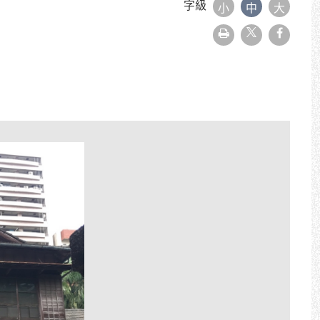
字級
小
中
大
友
faceboo
善
列
印