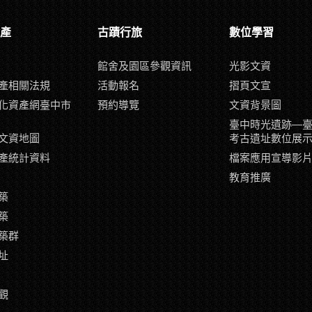
產
古蹟行旅
數位學習
館舍及園區參觀資訊
光影文資
產相關法規
活動報名
摺頁文宣
化資產網臺中市
預約導覽
文資背景圖
臺中時光遺跡—
文資地圖
考古遺址數位展
產統計資料
檔案應用宣導影
教育推廣
築
築
築群
址
觀