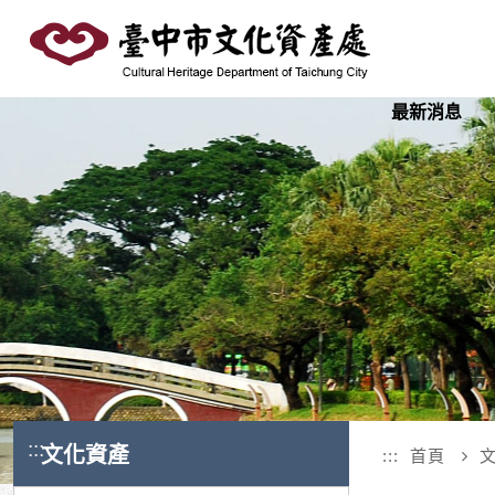
跳
到
主
要
最新消息
內
容
區
塊
:::
文化資產
:::
首頁