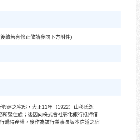
告)(後續若有修正敬請參閱下方附件)
所興建之宅邸，大正
11
年（
1922
）山移氏逝
務所暨住處；後因向株式會社彰化銀行抵押借
行購得產權，後作為該行董事長坂本信道之宿