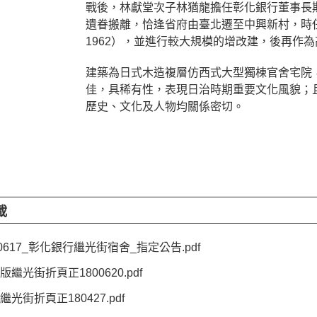
戰後，林獻堂次子林猶龍擔任彰化銀行董事長
遺眷搬離，恰逢省府由臺北遷至中興新村，時
1962
），並進行較大規模的增改建，後再作為
建築為日式木造複層仿西式大型獨棟官舍宅院
佳，具稀有性，表現日治時期重要文化風貌；
歷史、文化及人物均關係密切。
載
40617_彰化銀行繼光街宿舍_指定公告.pdf
版繼光街折頁正1800620.pdf
繼光街折頁正180427.pdf