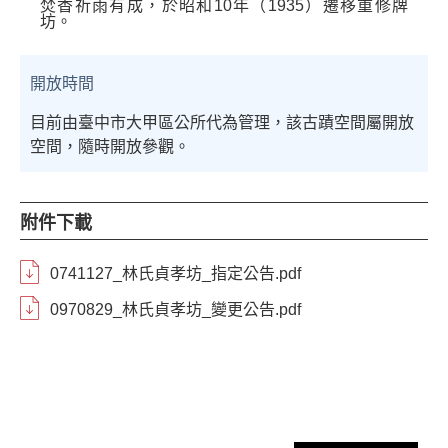
焚香祈雨有成，於昭和
10
年（
1935
）遷移重修牌
坊。
開放時間
目前由臺中市大甲區公所代為管理，該古蹟空間屬開放
空間，隨時開放參觀。
附件下載
0741127_林氏貞孝坊_指定公告.pdf
0970829_林氏貞孝坊_變更公告.pdf