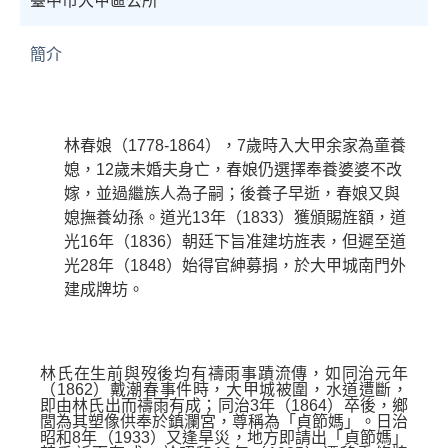
臺中市大甲區公所
簡介
林春娘（
1778-1864
），
7
歲時入大甲余家為童養
媳，
12
歲未婚夫身亡，春娘仍選擇奉養婆婆不改
嫁，並過繼族人為子嗣；後養子早逝，春娘又與
媳撫養幼孫。道光
13
年（
1833
）獲頒賜旌額，道
光
16
年（
1836
）朝廷下旨准建坊旌表，但遲至道
光
28
年（
1848
）始得官紳募捐，於大甲城南門外
建成牌坊。
林氏在生前與歿後均有禱雨事蹟流傳，如同治元年
（
1862
）戴潮春事件時，大甲城被圍，水道遭斷，
即由林氏出而禱雨有成；同治
3
年（
1864
）卒後，鄉
閭為其塑像供奉於鎮瀾宮，尊稱為「貞節媽」。日治
昭和
8
年（
1933
）又逢旱災，地方即請出「貞節媽」