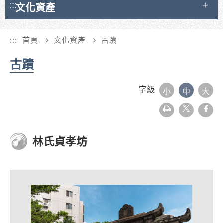
:::
文化資產
:::
首頁
文化資產
古蹟
古蹟
字級
小
中
大
友
face
善
列
印
林氏貞孝坊