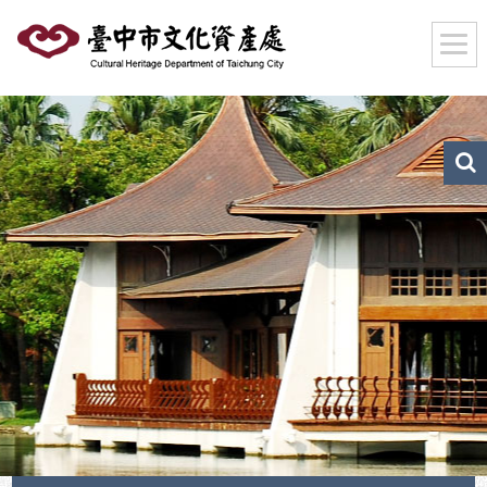
跳
到
主
要
內
容
區
文
化
塊
資
產
搜
尋