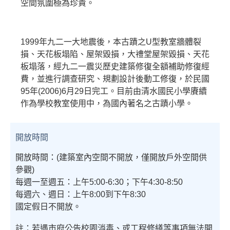
空間氛圍極為珍貴。
1999年九二一大地震後，本古蹟之
U
型教室牆體裂
損、天花板塌陷、屋架毀損，大禮堂屋架毀損、天花
板塌落，經九二一震災歷史建築修復全額補助修復經
費，並進行調查研究、規劃設計後動工修復，於民國
95
年
(2006)6
月
29
日完工。目前由清水國民小學賡續
作為學校教室使用中，為國內著名之古蹟小學。
開放時間
開放時間：(建築室內空間不開放，僅開放戶外空間供
參觀)
每週一至週五：上午5:00-6:30；下午4:30-8:50
每週六、週日：上午8:00到下午8:30
國定假日不開放。
註：若遇市府公告校園消毒、或工程修繕等事項無法開