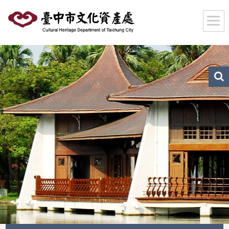
跳
到
主
要
內
容
區
文
化
塊
資
產
搜
尋