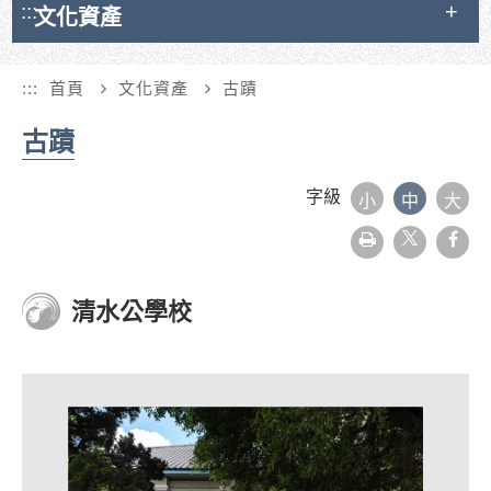
:::
文化資產
:::
首頁
文化資產
古蹟
古蹟
字級
小
中
大
友
face
善
列
印
清水公學校