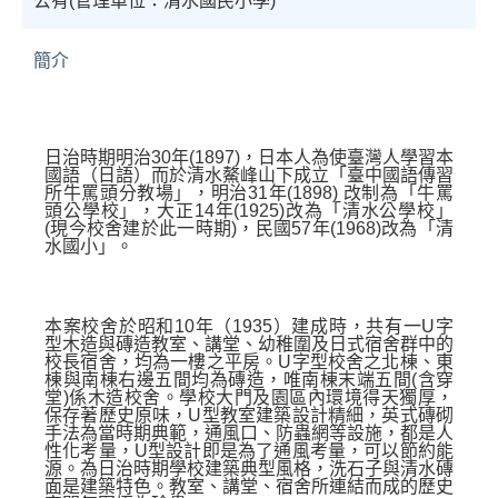
公有(管理單位：清水國民小學)
簡介
日治時期明治30年(1897)，日本人為使臺灣人學習本
國語（日語）而於清水鰲峰山下成立「臺中國語傳習
所牛罵頭分教場」，明治31年(1898)
改制為
「牛罵
頭公學校」，大正14年(1925)改為「清水公學校」
(現今校舍建於此一時期)，民國57年(1968)改為「清
水國小」。
本案校舍於昭和
10
年（
1935
）建成時，共有一
U
字
型木造與磚造教室、講堂、幼稚圍及日式宿舍群中的
校長宿舍，均為一樓之平房。
U
字型校舍之北棟、東
棟與南棟右邊五間均為磚造，唯南棟末端五間
(
含穿
堂
)
係木造校舍。學校大門及園區內環境得天獨厚，
保存著歷史原味，
U
型教室建築設計精細，英式磚砌
手法為當時期典範，通風口、防蟲網等設施，都是人
性化考量，
U
型設計即是為了通風考量，可以節約能
源。為日治時期學校建築典型風格，洗石子與清水磚
面是建築特色。教室、講堂、宿舍所連結而成的歷史