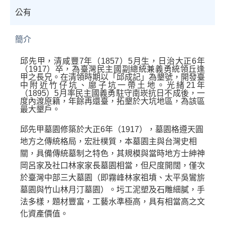
公有
簡介
邱先甲，清咸豐7年（1857）5月生，日治大正6年
（1917）卒，為臺灣民主國副總統兼義勇統領丘逢
甲之長兄。在清領時期以「邱成記」為墾號，開發臺
中附近竹仔坑、廍子坑一帶土地。
光緒
21
年
（
1895
）
5
月率民主國義勇駐守南崁抗日不成後，一
度內渡原籍，年餘再還臺，拓墾於大坑地區，為該區
最大墾戶。
邱先甲墓園修築於大正
6
年（
1917
），墓園格遵天圓
地方之傳統格局，宏壯樸質，本墓園主與台灣史相
關，具備傳統墓制之特色，其規模與當時地方士紳神
岡呂家及社口林家家長墓園相當，但尺度開闊，僅次
於臺灣中部三大墓園（即霧峰林家祖墳、太平吳鸞旂
墓園與竹山林月汀墓園）。圬工泥塑及石雕細膩，手
法多樣，題材豐富，工藝水準極高，具有相當高之文
化資產價值。