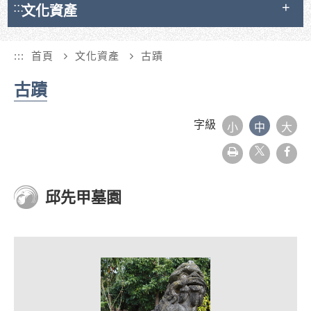
:::
文化資產
:::
首頁
文化資產
古蹟
古蹟
字級
小
中
大
友
face
善
列
印
邱先甲墓園