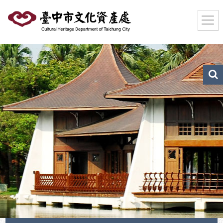
跳
到
主
要
內
容
區
文
化
塊
資
產
搜
尋