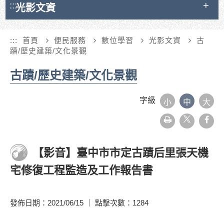
:::
光影文資
:::
首頁
便民服務
數位學習
光影文資
古
蹟/歷史建築/文化景觀
古蹟/歷史建築/文化景觀
字級
小
中
大
友
face
善
列
印
【影音】臺中市市定古蹟后里張天機
宅修復工程監造及工作報告書
發佈日期：2021/06/15 ｜ 點擊次數：1284