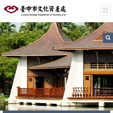
跳
到
主
要
內
容
區
文
化
塊
資
產
搜
尋