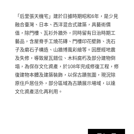
「后里張天機宅」建於日據時期昭和6年，是少見
融合臺灣、日本、西洋混合式建築，具藝術價
值，除門樓、瓦衫外牆外，同時留有日治時期工
藝品，含屋脊手工燒花磚、門樓印花壁飾、洗石
子及磨石子構造、山牆博風彩繪等。因歷經地震
及失修，導致屋瓦錯位、木料腐朽及部分建物倒
塌，為保存文化資產，於108年完成修復工程，修
復建物本體及建築裝飾，以保古蹟氛圍，現況除
原住戶居住外，部分區域為古蹟展示場域，以達
文化資產活化再利用。