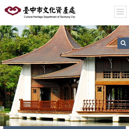
跳
到
主
要
內
容
區
文
化
塊
資
產
搜
尋