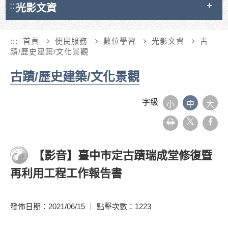
:::
光影文資
:::
首頁
便民服務
數位學習
光影文資
古
蹟/歷史建築/文化景觀
古蹟/歷史建築/文化景觀
字級
小
中
大
友
face
善
列
印
【影音】臺中市定古蹟瑞成堂修復暨
再利用工程工作報告書
發佈日期：2021/06/15 ｜ 點擊次數：1223