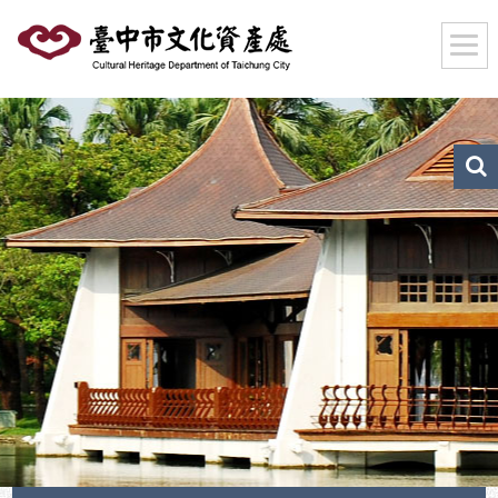
跳
到
主
要
內
容
區
文
化
塊
資
產
搜
尋