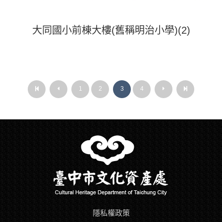
大同國小前棟大樓(舊稱明治小學)(2)
第
上
1
2
3
4
下
最
第
上
下
最
一
一
一
後
一
一
一
後
頁
頁
頁
一
頁
頁
頁
一
頁
頁
隱私權政策