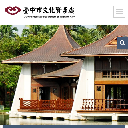
跳
到
主
要
內
容
區
文
化
塊
資
產
搜
尋