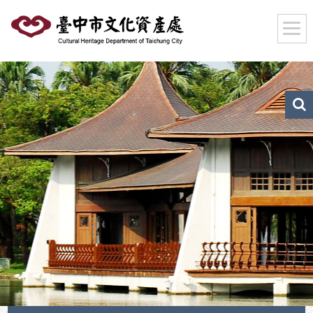
跳
到
主
要
內
容
區
文
化
塊
資
產
搜
尋