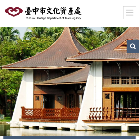
跳
到
主
要
內
容
區
文
化
塊
資
產
搜
尋