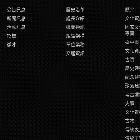
公告訊息
歷史沿革
簡介
新聞訊息
處長介紹
文化資
活動訊息
機關通訊
國家文
專頁
招標
組織架構
臺中市
徵才
單位業務
文化資
交通資訊
古蹟
歷史建
紀念建
聚落建
考古遺
史蹟
文化景
古物
傳統表
傳統工