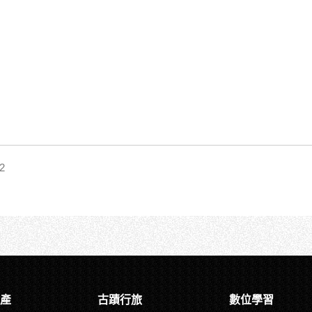
2
產
古蹟行旅
數位學習