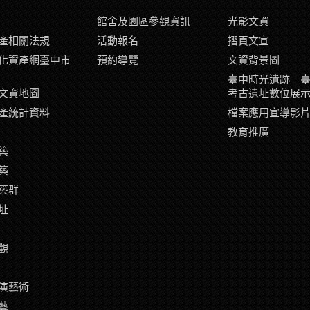
館舍及園區參觀資訊
光影文資
產相關法規
活動報名
摺頁文宣
化資產網臺中市
預約導覽
文資背景圖
臺中時光遺跡—
文資地圖
考古遺址數位展
產統計資料
檔案應用宣導影
教育推廣
築
築
築群
址
觀
演藝術
藝