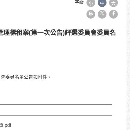
字級
小
中
大
友
faceboo
善
列
印
營管理標租案(第一次公告)評選委員會委員名
員會委員名單公告如附件。
pdf