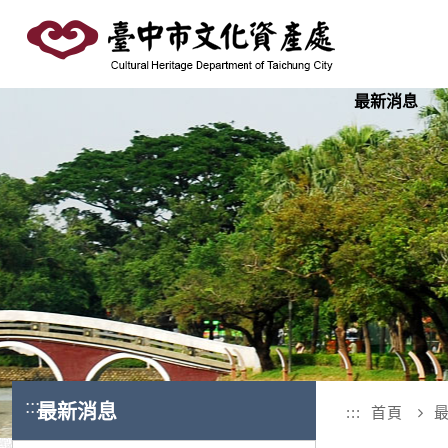
跳
到
主
要
最新消息
內
容
區
塊
:::
最新消息
:::
首頁