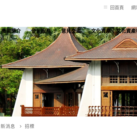
:::
回首頁
網
機關簡介
便民服務
意見交流
文化資產
文化資產
最新消息
招標