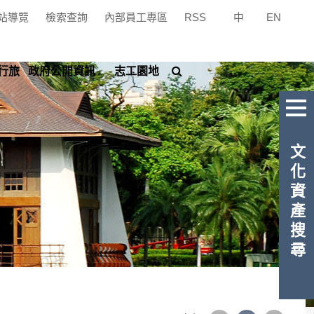
站導覽
檢索查詢
內部員工專區
RSS
中
|
EN
搜
行旅
政府公開資訊
志工園地
尋
文化資產搜尋