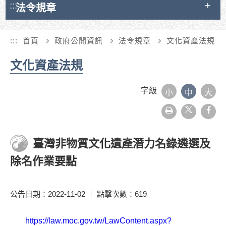
:::
法令規章
:::
首頁
政府公開資訊
法令規章
文化資產法規
文化資產法規
字級
小
中
大
友
face
善
列
印
臺灣非物質文化遺產潛力名錄遴選及
除名作業要點
公告日期：2022-11-02 ｜ 點擊次數：619
https://law.moc.gov.tw/LawContent.aspx?