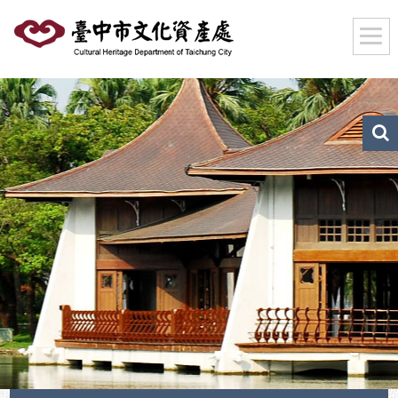
跳
到
主
要
內
容
區
文
化
塊
資
產
搜
尋