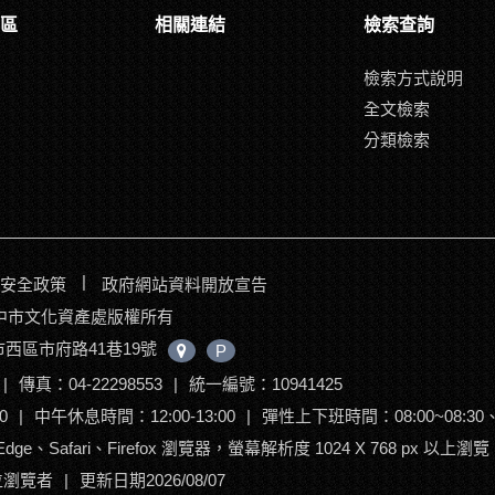
區
相關連結
檢索查詢
檢索方式說明
全文檢索
分類檢索
|
安全政策
政府網站資料開放宣告
017臺中市文化資產處版權所有
中市西區市府路41巷19號
中
P
心
|
傳真：04-22298553
|
統一編號：10941425
位
置
0
|
中午休息時間：12:00-13:00
|
彈性上下班時間：08:00~08:30、17
ge、Safari、Firefox 瀏覽器，螢幕解析度 1024 X 768 px 以上瀏覽
 位瀏覽者
|
更新日期2026/08/07