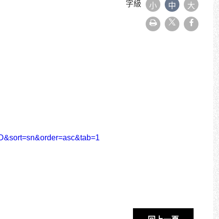
字級
小
中
大
友
faceboo
善
列
印
&sort=sn&order=asc&tab=1