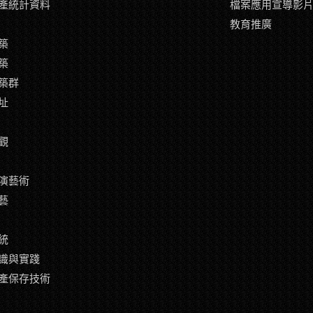
產統計資料
檔案應用宣導影
教育推廣
築
築
築群
址
觀
演藝術
藝
統
識與實踐
產保存技術