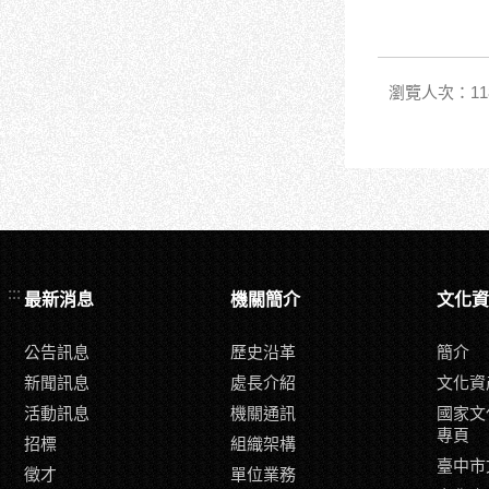
瀏覽人次：11
:::
最新消息
機關簡介
文化資
公告訊息
歷史沿革
簡介
新聞訊息
處長介紹
文化資
活動訊息
機關通訊
國家文
專頁
招標
組織架構
臺中市
徵才
單位業務