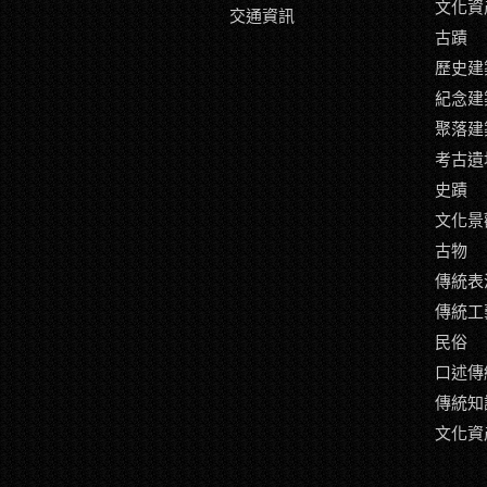
文化資
交通資訊
古蹟
歷史建
紀念建
聚落建
考古遺
史蹟
文化景
古物
傳統表
傳統工
民俗
口述傳
傳統知
文化資