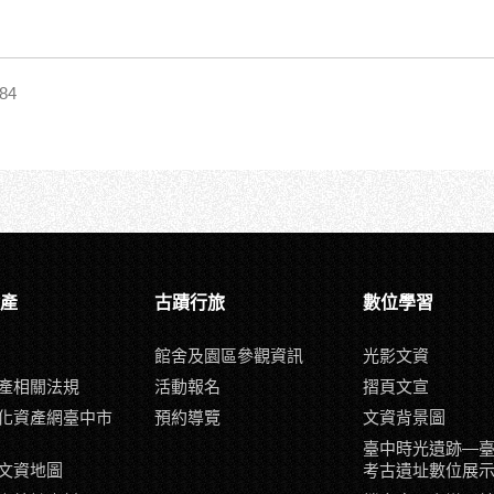
84
產
古蹟行旅
數位學習
館舍及園區參觀資訊
光影文資
產相關法規
活動報名
摺頁文宣
化資產網臺中市
預約導覽
文資背景圖
臺中時光遺跡—
文資地圖
考古遺址數位展