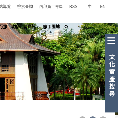
站導覽
檢索查詢
內部員工專區
RSS
中
|
EN
搜
行旅
政府公開資訊
志工園地
尋
文化資產搜尋