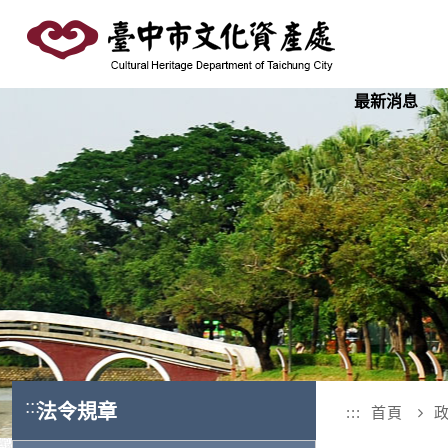
跳
到
主
要
最新消息
內
容
區
塊
:::
法令規章
:::
首頁