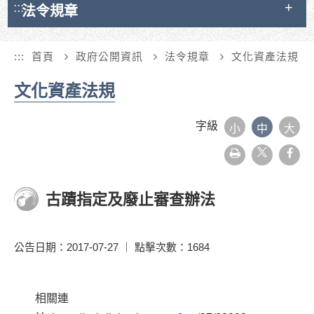
:::
法令規章
:::
首頁
政府公開資訊
法令規章
文化資產法規
文化資產法規
字級
小
中
大
友
face
善
列
印
古蹟指定及廢止審查辦法
公告日期：2017-07-27 ｜ 點擊次數：1684
相關連