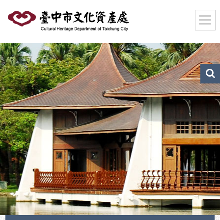
跳
到
主
要
內
容
區
文
化
塊
資
產
搜
尋