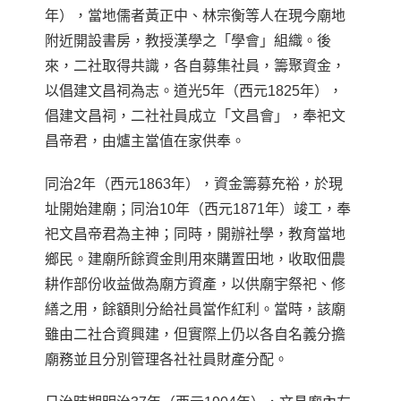
年），當地儒者黃正中、林宗衡等人在現今廟地
附近開設書房，教授漢學之「學會」組織。後
來，二社取得共識，各自募集社員，籌聚資金，
以倡建文昌祠為志。道光
5
年（西元
1825
年），
倡建文昌祠，二社社員成立「文昌會」，奉祀文
昌帝君，由爐主當值在家供奉。
同治
2
年（西元
1863
年），資金籌募充裕，於現
址開始建廟；同治
10
年（西元
1871
年）竣工，奉
祀文昌帝君為主神；同時，開辦社學，教育當地
鄉民。建廟所餘資金則用來購置田地，收取佃農
耕作部份收益做為廟方資產，以供廟宇祭祀、修
繕之用，餘額則分給社員當作紅利。當時，該廟
雖由二社合資興建，但實際上仍以各自名義分擔
廟務並且分別管理各社社員財產分配。