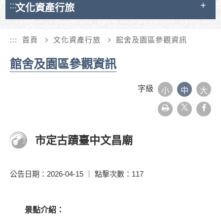
:::
文化資產行旅
:::
首頁
文化資產行旅
館舍及園區參觀資訊
館舍及園區參觀資訊
字級
小
中
大
友
face
善
列
印
市定古蹟臺中文昌廟
公告日期：2026-04-15 ｜ 點擊次數：117
景點介紹：