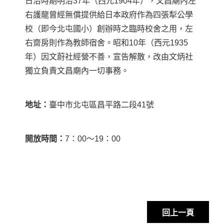
日治時期明治37年（西元1904年），文昌廟內
左
右護龍
曾經無償提供給日本政府作為四張犁公學
校（即今北屯國小）
創辦時之臨時校舍
之用，左
右齋房則作為教師宿舍。昭和
10
年（西元
1935
年）因文蔚社經營不善，宣告解散，改由文炳社
獨立負責文昌廟內一切事務。
地址：
臺中市北屯區昌平路二段41號
開放時間：
7：00〜19：00
回上一頁