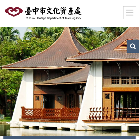
跳
到
主
要
內
容
區
文
化
塊
資
產
搜
尋