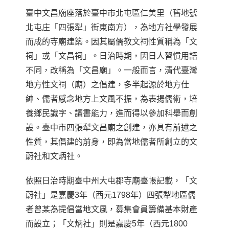
臺中
文昌廟座落於臺中市北屯區仁美里（舊地號
北屯庄「四張犁」街東南方），為地方社學發展
而成的寺廟建築。因其屬儒教文祠性質稱為「文
祠」或「文昌祠」。日治時期，因日人習慣用語
不同，改稱為「文昌廟」。一般而言，清代臺灣
地方性文祠（廟）之倡建，多半起源於地方仕
紳、儒者感念地方上文風不振，為表揚儒術，培
養鄉民識字、讀書能力，進而得以參加科舉而創
設。臺中市四張犁文昌廟之創建，亦具有前述之
性質，其倡建的前身，即為當地儒者所創立的文
蔚社和文炳社。
依照日治時期臺中州大屯郡寺廟臺帳記載，「文
蔚社」是嘉慶
3
年（西元
1798
年）四張犁地區儒
者曾某為提倡當地文風，募集會員籌備基本財產
而設立；「文炳社」則是嘉慶
5
年（西元
1800