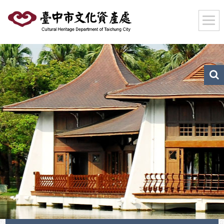
跳
到
主
要
內
容
區
文
化
塊
資
產
搜
尋