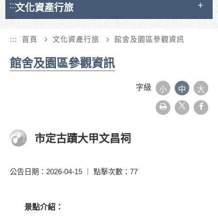
:::
文化資產行旅
:::
首頁
文化資產行旅
館舍及園區參觀資訊
館舍及園區參觀資訊
字級
小
中
大
友
face
善
列
印
市定古蹟大甲文昌祠
公告日期：2026-04-15 ｜ 點擊次數：77
景點介紹：