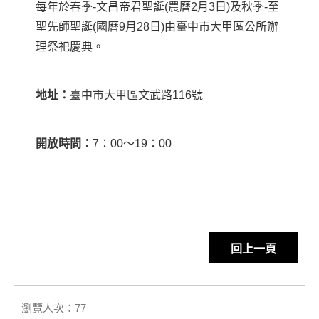
每年於春季
-
文昌帝君聖誕
(
農曆
2
月
3
日
)
及秋季
-
至
聖先師聖誕
(
國曆
9
月
28
日
)
由臺中市大甲區公所辦
理祭祀慶典。
地址：
臺中市大甲區文武路116號
開放時間：
7：00〜19：00
回上一頁
瀏覽人次：77