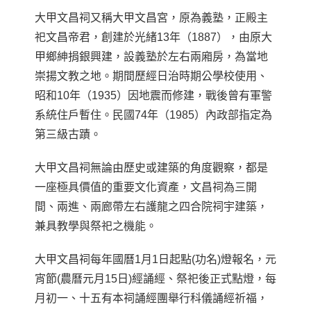
大甲文昌祠又稱大甲文昌宮，原為義塾
，正殿主
祀文昌帝君
，創建於光緒13年（1887），由原大
甲鄉紳捐銀興建，設義塾於左右兩
廂房，
為當地
崇揚文教之地。期間歷經日治時期公學校使用、
昭和10年（1935）
因地震而修建，戰後曾有軍警
系統
住戶暫住。民國
74
年（
1985
）內政部指定為
第三級古蹟。
大甲文昌祠無論由歷史或建築的角度觀察，都是
一座極具價值的重要文化資產，文昌祠為三開
間、兩進、兩廊帶左右護龍之四合院祠宇建築，
兼具教學與祭祀之機能。
大甲文昌祠每年國曆1月1日起點(
功名
)
燈報名，元
宵節
(
農曆元月
15
日
)
經誦經、祭祀後正式點燈，每
月初一、十五有本祠誦經團舉行科儀誦經祈福，