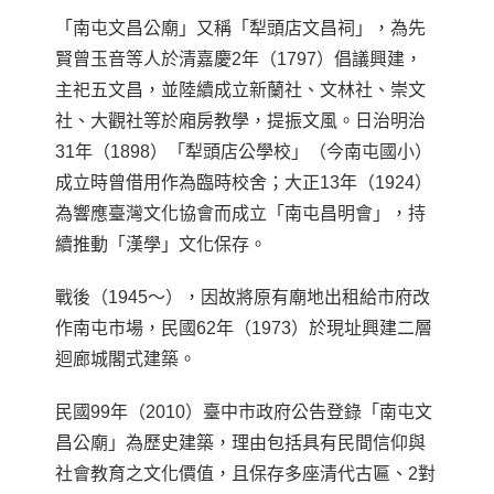
「南屯文昌公廟」又稱「犁頭店文昌祠」，為先
賢曾玉音等人於清嘉慶2年（1797）倡議興建，
主祀五文昌，並陸續成立新蘭社、文林社、崇文
社、大觀社等於廂房教學，提振文風。日治明治
31年（1898）「犁頭店公學校」（今南屯國小）
成立時曾借用作為臨時校舍；大正13年（1924）
為響應臺灣文化協會而成立「南屯昌明會」，持
續推動「漢學」文化保存。
戰後（1945～），因故將原有廟地出租給市府改
作南屯市場，民國62年（1973）於現址興建二層
迴廊城閣式建築。
民國99年（2010）臺中市政府公告登錄「南屯文
昌公廟」為歷史建築，理由包括具有民間信仰與
社會教育之文化價值，且保存多座清代古匾、2對