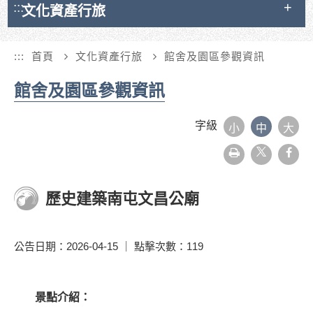
:::
文化資產行旅
:::
首頁
文化資產行旅
館舍及園區參觀資訊
館舍及園區參觀資訊
字級
小
中
大
友
face
善
列
印
歷史建築南屯文昌公廟
公告日期：2026-04-15 ｜ 點擊次數：119
景點介紹：