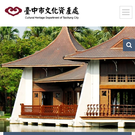
跳
到
主
要
內
容
區
文
化
塊
資
產
搜
尋